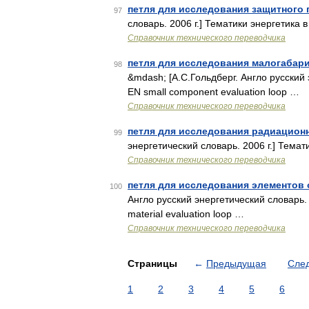
петля для исследования защитного 
97
словарь. 2006 г.] Тематики энергетика 
Справочник технического переводчика
петля для исследования малогабари
98
&mdash; [А.С.Гольдберг. Англо русский 
EN small component evaluation loop …
Справочник технического переводчика
петля для исследования радиацион
99
энергетический словарь. 2006 г.] Темати
Справочник технического переводчика
петля для исследования элементов
100
Англо русский энергетический словарь.
material evaluation loop …
Справочник технического переводчика
Страницы
←
Предыдущая
Сле
1
2
3
4
5
6