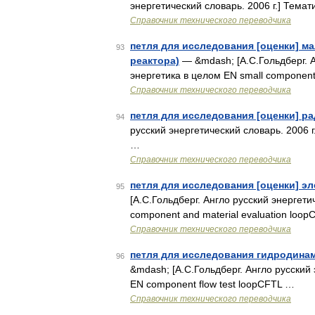
энергетический словарь. 2006 г.] Темат
Справочник технического переводчика
петля для исследования [оценки] м
93
реактора)
— &mdash; [А.С.Гольдберг. А
энергетика в целом EN small component
Справочник технического переводчика
петля для исследования [оценки] р
94
русский энергетический словарь. 2006 г
…
Справочник технического переводчика
петля для исследования [оценки] э
95
[А.С.Гольдберг. Англо русский энергети
component and material evaluation loo
Справочник технического переводчика
петля для исследования гидродина
96
&mdash; [А.С.Гольдберг. Англо русский 
EN component flow test loopCFTL …
Справочник технического переводчика