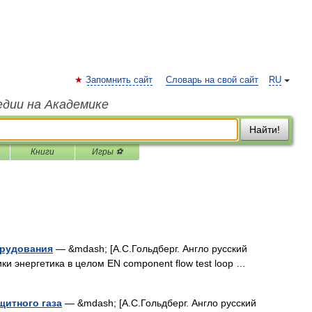
Запомнить сайт
Словарь на свой сайт
RU
едии на Академике
Найти!
Книги
Игры ⚽
орудования
— &mdash; [А.С.Гольдберг. Англо русский
ики энергетика в целом EN component flow test loop …
щитного газа
— &mdash; [А.С.Гольдберг. Англо русский