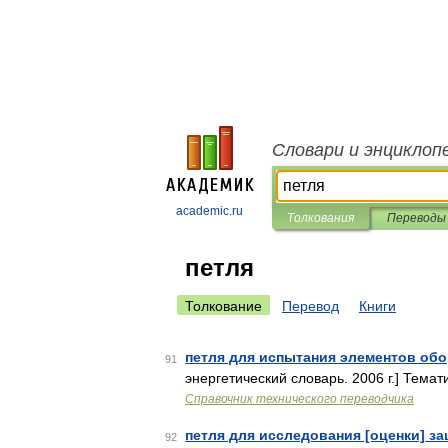
Словари и энциклоп
academic.ru
Толкования
Переводы
петля
Толкование
Перевод
Книги
петля для испытания элементов об
91
энергетический словарь. 2006 г.] Темат
Справочник технического переводчика
петля для исследования [оценки] за
92