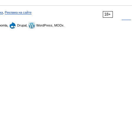
ка
,
Реклама на сайте
18+
omla,
Drupal,
WordPress, MODx.