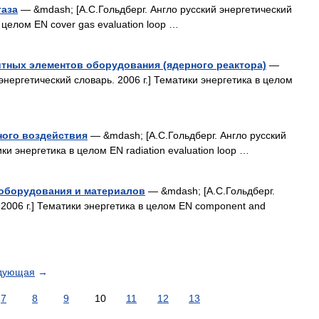
газа
— &mdash; [А.С.Гольдберг. Англо русский энергетический
в целом EN cover gas evaluation loop …
тных элементов оборудования (ядерного реактора)
—
энергетический словарь. 2006 г.] Тематики энергетика в целом
ного воздействия
— &mdash; [А.С.Гольдберг. Англо русский
ки энергетика в целом EN radiation evaluation loop …
 оборудования и материалов
— &mdash; [А.С.Гольдберг.
 2006 г.] Тематики энергетика в целом EN component and
дующая
→
7
8
9
10
11
12
13