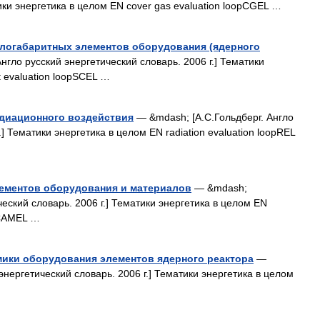
ики энергетика в целом EN cover gas evaluation loopCGEL …
алогабаритных элементов оборудования (ядерного
нгло русский энергетический словарь. 2006 г.] Тематики
 evaluation loopSCEL …
адиационного воздействия
— &mdash; [А.С.Гольдберг. Англо
.] Тематики энергетика в целом EN radiation evaluation loopREL
лементов оборудования и материалов
— &mdash;
ческий словарь. 2006 г.] Тематики энергетика в целом EN
pCAMEL …
мики оборудования элементов ядерного реактора
—
энергетический словарь. 2006 г.] Тематики энергетика в целом